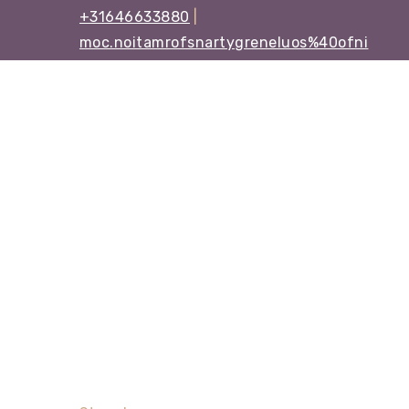
+31646633880
|
moc.noitamrofsnartygreneluos%40ofni