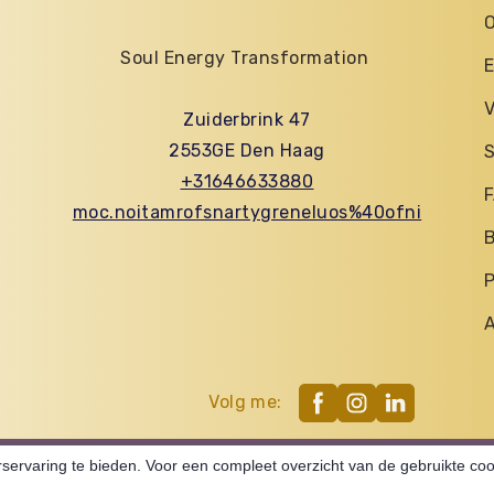
O
Soul Energy Transformation
E
V
Zuiderbrink 47
2553GE Den Haag
S
+31646633880
moc.noitamrofsnartygreneluos%40ofni
B
P
A
Volg me:
ervaring te bieden. Voor een compleet overzicht van de gebruikte cook