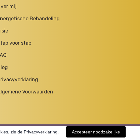
ver mij
nergetische Behandeling
isie
tap voor stap
FAQ
log
rivacyverklaring
lgemene Voorwaarden
ies, zie de Privacyverklaring.
Accepteer noodzakelijke
All rights Reserved