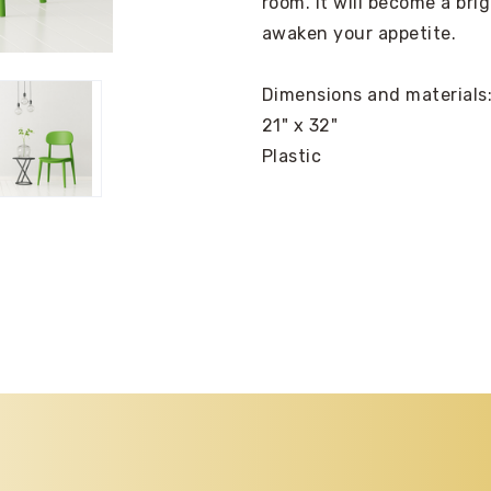
room. It will become a brig
awaken your appetite.
Dimensions and materials
21" x 32"
Plastic